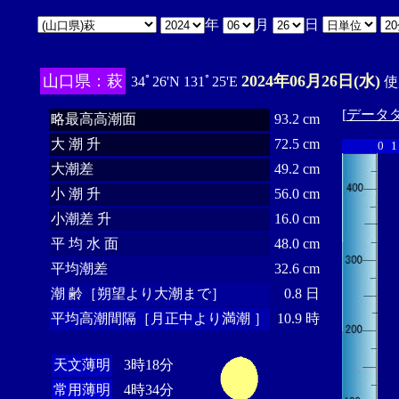
年
月
日
山口県：萩
2024年06月26日(水)
34ﾟ26'N 131ﾟ25'E
使
[
データ
略最高高潮面
93.2 cm
大 潮 升
72.5 cm
0
1
大潮差
49.2 cm
小 潮 升
56.0 cm
小潮差 升
16.0 cm
平 均 水 面
48.0 cm
平均潮差
32.6 cm
潮 齢［朔望より大潮まで］
0.8 日
平均高潮間隔［月正中より満潮 ］
10.9 時
天文薄明
3時18分
常用薄明
4時34分