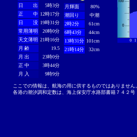
日 出
5時3分
月輝面
80%
正 中
12時17分
潮回り
中潮
日 没
19時31分
2時2分
61cm
常用薄明
20時0分
6時43分
44cm
天文薄明
21時16分
0
1
13時31分
101cm
月 齢
19.5
21時14分
32cm
月 出
23時0分
正 中
3時44分
月 入
9時9分
ここでの情報は、航海の用に供するものではありません
各港の潮汐調和定数は、海上保安庁水路部書籍７４２号