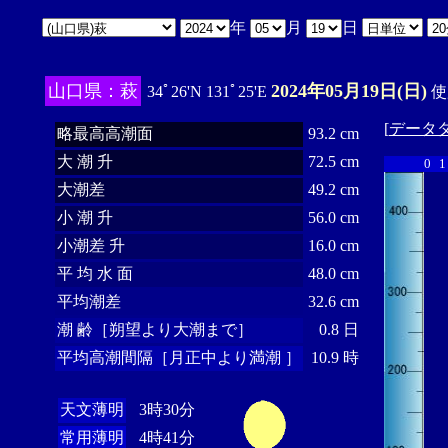
年
月
日
山口県：萩
2024年05月19日(日)
34ﾟ26'N 131ﾟ25'E
使
[
データ
略最高高潮面
93.2 cm
大 潮 升
72.5 cm
0
1
大潮差
49.2 cm
小 潮 升
56.0 cm
小潮差 升
16.0 cm
平 均 水 面
48.0 cm
平均潮差
32.6 cm
潮 齢［朔望より大潮まで］
0.8 日
平均高潮間隔［月正中より満潮 ］
10.9 時
天文薄明
3時30分
常用薄明
4時41分