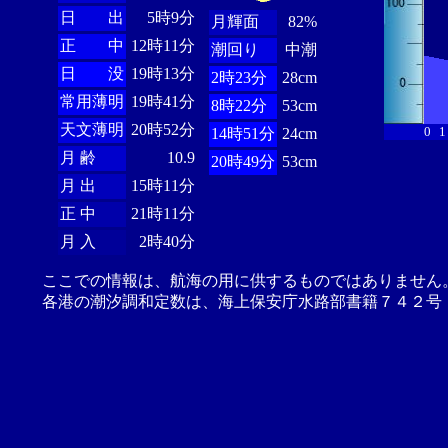
日 出
5時9分
月輝面
82%
正 中
12時11分
潮回り
中潮
日 没
19時13分
2時23分
28cm
常用薄明
19時41分
8時22分
53cm
天文薄明
20時52分
0
1
14時51分
24cm
月 齢
10.9
20時49分
53cm
月 出
15時11分
正 中
21時11分
月 入
2時40分
ここでの情報は、航海の用に供するものではありません
各港の潮汐調和定数は、海上保安庁水路部書籍７４２号