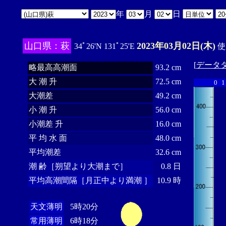
年
月
日
山口県：萩
2023年03月02日(木)
34ﾟ26'N 131ﾟ25'E
使
[
データ
略最高高潮面
93.2 cm
大 潮 升
72.5 cm
0
1
大潮差
49.2 cm
小 潮 升
56.0 cm
小潮差 升
16.0 cm
平 均 水 面
48.0 cm
平均潮差
32.6 cm
潮 齢［朔望より大潮まで］
0.8 日
平均高潮間隔［月正中より満潮 ］
10.9 時
天文薄明
5時20分
常用薄明
6時18分