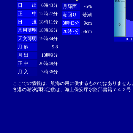
日 出
6時43分
月輝面
76%
正 中
12時27分
潮回り
若潮
日 没
18時11分
3時43分
9cm
常用薄明
18時36分
20時7分
54cm
天文薄明
19時34分
0
1
月 齢
9.8
月 出
13時9分
正 中
20時48分
月 入
3時36分
ここでの情報は、航海の用に供するものではありません
各港の潮汐調和定数は、海上保安庁水路部書籍７４２号