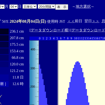
月
日
～
地方選択
～
2024年08月04日(日)
＜＜
前日
翌日
＞＞
0ﾟ56'E
使用時 JST
[
データダウンロード横
] [
データダウンロー
236.1 cm
207.8 cm
0
1
2
3
4
5
6
7
8
9
10
11
12
13
14
15
16
17
1
175.5 cm
153.4 cm
66.8 cm
120.0 cm
121.2 cm
11.8 日
潮 ］
12.6 時