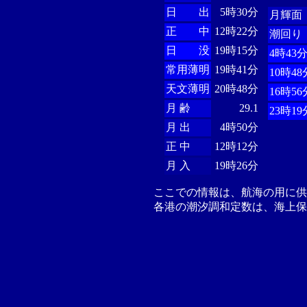
日 出
5時30分
月輝面
正 中
12時22分
潮回り
日 没
19時15分
4時43
常用薄明
19時41分
10時48
天文薄明
20時48分
16時56
月 齢
29.1
23時19
月 出
4時50分
正 中
12時12分
月 入
19時26分
ここでの情報は、航海の用に
各港の潮汐調和定数は、海上保