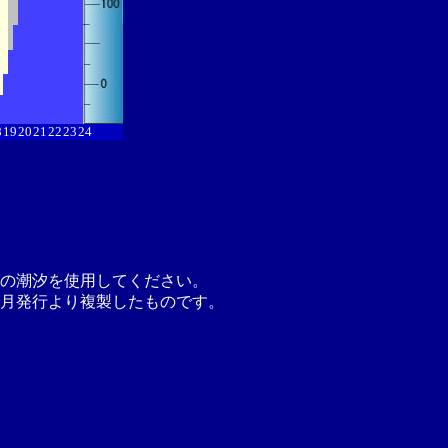
8
19
20
21
22
23
24
の潮汐を使用してください。
月発行より複製したものです。