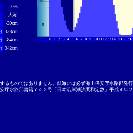
0%
大潮
分
-30cm
分
338cm
0
1
2
3
4
5
6
7
8
9
10
11
12
13
14
15
16
17
1
分
-84cm
分
342cm
供するものではありません。航海には必ず海上保安庁水路部発行
安庁水路部書籍７４２号「日本沿岸潮汐調和定数」平成４年２