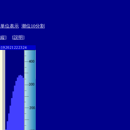
月単位表示
潮位10分割
ド縦
] [
説明
]
8
19
20
21
22
23
24