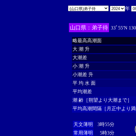
年
山口県：弟子待
33ﾟ55'N 13
略最高高潮面
大 潮 升
大潮差
小 潮 升
小潮差 升
平 均 水 面
平均潮差
潮 齢［朔望より大潮まで］
平均高潮間隔［月正中より満
天文薄明
3時55分
常用薄明
5時3分