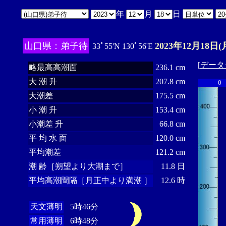
年
月
日
山口県：弟子待
2023年12月18日(
33ﾟ55'N 130ﾟ56'E
[
データ
略最高高潮面
236.1 cm
大 潮 升
207.8 cm
0
大潮差
175.5 cm
小 潮 升
153.4 cm
小潮差 升
66.8 cm
平 均 水 面
120.0 cm
平均潮差
121.2 cm
潮 齢［朔望より大潮まで］
11.8 日
平均高潮間隔［月正中より満潮 ］
12.6 時
天文薄明
5時46分
常用薄明
6時48分