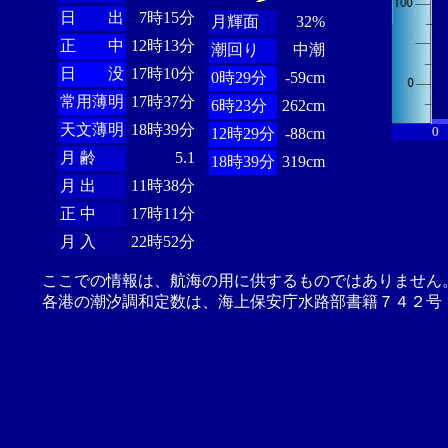
日 出
7時15分
月輝面
32%
正 中
12時13分
潮回り
中潮
日 没
17時10分
0時29分
-59cm
常用薄明
17時37分
6時23分
262cm
天文薄明
18時39分
0
12時29分
-88cm
月 齢
5.1
18時39分
319cm
月 出
11時38分
正 中
17時11分
月 入
22時52分
ここでの情報は、航海の用に供するものではありません
各港の潮汐調和定数は、海上保安庁水路部書籍７４２号