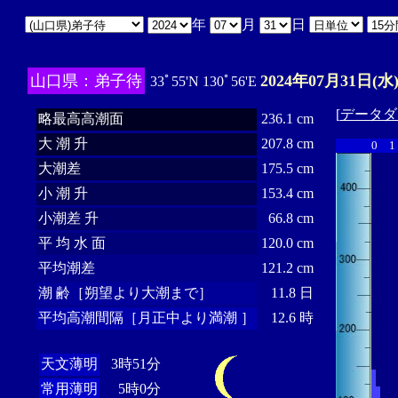
年
月
日
山口県：弟子待
2024年07月31日(水
33ﾟ55'N 130ﾟ56'E
[
データダ
略最高高潮面
236.1 cm
大 潮 升
207.8 cm
0
1
大潮差
175.5 cm
小 潮 升
153.4 cm
小潮差 升
66.8 cm
平 均 水 面
120.0 cm
平均潮差
121.2 cm
潮 齢［朔望より大潮まで］
11.8 日
平均高潮間隔［月正中より満潮 ］
12.6 時
天文薄明
3時51分
常用薄明
5時0分