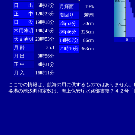
日 出
5時27分
月輝面
19%
正 中
12時23分
潮回り
若潮
日 没
19時18分
2時53分
-30cm
常用薄明
19時45分
8時46分
325cm
天文薄明
20時53分
0
1
14時57分
-86cm
月 齢
25.1
21時19分
363cm
月 出
0時56分
正 中
8時31分
月 入
16時11分
ここでの情報は、航海の用に供するものではありません。
各港の潮汐調和定数は、海上保安庁水路部書籍７４２号「