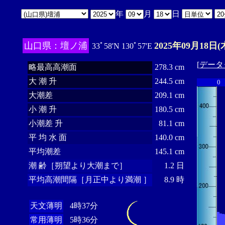
年
月
日
山口県：壇ノ浦
2025年09月18日(
33ﾟ58'N 130ﾟ57'E
[
データ
略最高高潮面
278.3 cm
大 潮 升
244.5 cm
0
大潮差
209.1 cm
小 潮 升
180.5 cm
小潮差 升
81.1 cm
平 均 水 面
140.0 cm
平均潮差
145.1 cm
潮 齢［朔望より大潮まで］
1.2 日
平均高潮間隔［月正中より満潮 ］
8.9 時
天文薄明
4時37分
常用薄明
5時36分