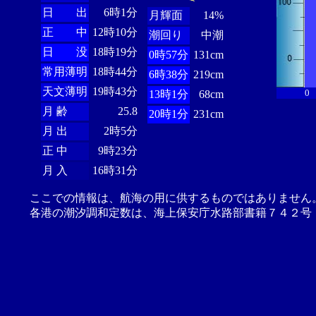
日 出
6時1分
月輝面
14%
正 中
12時10分
潮回り
中潮
日 没
18時19分
0時57分
131cm
常用薄明
18時44分
6時38分
219cm
天文薄明
19時43分
0
13時1分
68cm
月 齢
25.8
20時1分
231cm
月 出
2時5分
正 中
9時23分
月 入
16時31分
ここでの情報は、航海の用に供するものではありません
各港の潮汐調和定数は、海上保安庁水路部書籍７４２号