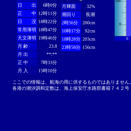
日 出
6時0分
月輝面
32%
正 中
12時11分
潮回り
長潮
日 没
18時22分
2時56分
200cm
常用薄明
18時47分
10時17分
92cm
天文薄明
19時46分
0
18時28分
203cm
月 齢
23.8
23時58分
156cm
月 出
**:**
正 中
7時33分
月 入
15時10分
ここでの情報は、航海の用に供するものではありません
各港の潮汐調和定数は、海上保安庁水路部書籍７４２号