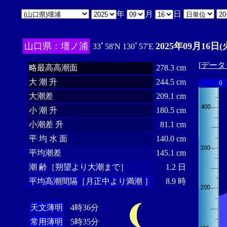
年
月
日
山口県：壇ノ浦
2025年09月16日(
33ﾟ58'N 130ﾟ57'E
[
データ
略最高高潮面
278.3 cm
大 潮 升
244.5 cm
0
大潮差
209.1 cm
小 潮 升
180.5 cm
小潮差 升
81.1 cm
平 均 水 面
140.0 cm
平均潮差
145.1 cm
潮 齢［朔望より大潮まで］
1.2 日
平均高潮間隔［月正中より満潮 ］
8.9 時
天文薄明
4時36分
常用薄明
5時35分