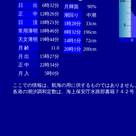
日 出
6時32分
月輝面
90%
正 中
12時26分
潮回り
中潮
日 没
18時21分
1時28分
33cm
常用薄明
18時46分
8時32分
196cm
天文薄明
19時44分
0
14時1分
72cm
月 齢
11.0
20時1分
200cm
月 出
15時27分
正 中
22時34分
月 入
5時0分
ここでの情報は、航海の用に供するものではありません
各港の潮汐調和定数は、海上保安庁水路部書籍７４２号