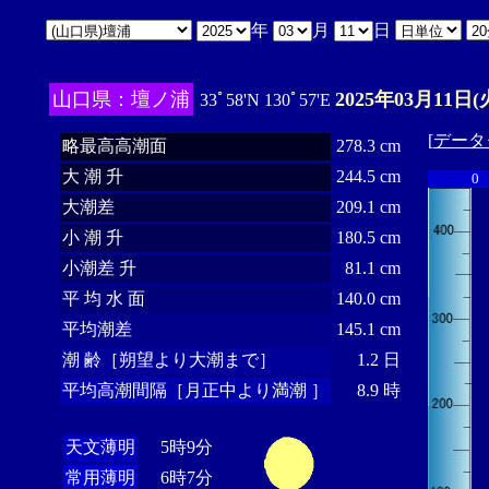
年
月
日
山口県：壇ノ浦
2025年03月11日(
33ﾟ58'N 130ﾟ57'E
[
データ
略最高高潮面
278.3 cm
大 潮 升
244.5 cm
0
大潮差
209.1 cm
小 潮 升
180.5 cm
小潮差 升
81.1 cm
平 均 水 面
140.0 cm
平均潮差
145.1 cm
潮 齢［朔望より大潮まで］
1.2 日
平均高潮間隔［月正中より満潮 ］
8.9 時
天文薄明
5時9分
常用薄明
6時7分