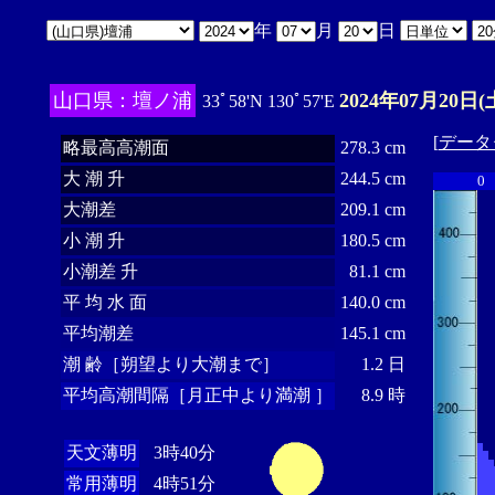
年
月
日
山口県：壇ノ浦
2024年07月20日(
33ﾟ58'N 130ﾟ57'E
[
データ
略最高高潮面
278.3 cm
大 潮 升
244.5 cm
0
大潮差
209.1 cm
小 潮 升
180.5 cm
小潮差 升
81.1 cm
平 均 水 面
140.0 cm
平均潮差
145.1 cm
潮 齢［朔望より大潮まで］
1.2 日
平均高潮間隔［月正中より満潮 ］
8.9 時
天文薄明
3時40分
常用薄明
4時51分