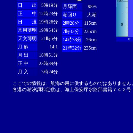
日 出
5時19分
月輝面
98%
正 中
12時23分
潮回り
大潮
日 没
19時26分
2時28分
115cm
常用薄明
19時54分
7時33分
235cm
天文薄明
21時5分
0
14時38分
26cm
月 齢
14.1
21時32分
235cm
月 出
18時51分
正 中
23時39分
月 入
3時24分
ここでの情報は、航海の用に供するものではありません
各港の潮汐調和定数は、海上保安庁水路部書籍７４２号