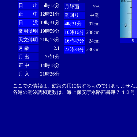
日 出
5時12分
月輝面
5%
正 中
12時21分
潮回り
中潮
日 没
19時31分
4時31分
97cm
常用薄明
19時59分
10時16分
238cm
天文薄明
21時13分
0
16時47分
24cm
月 齢
2.1
23時33分
230cm
月 出
7時1分
正 中
14時18分
月 入
21時26分
ここでの情報は、航海の用に供するものではありません
各港の潮汐調和定数は、海上保安庁水路部書籍７４２号