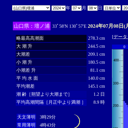
年
月
日
山口県：壇ノ浦
2024年07月08日(
33ﾟ58'N 130ﾟ57'E
[
データ
略最高高潮面
278.3 cm
大 潮 升
244.5 cm
0
大潮差
209.1 cm
小 潮 升
180.5 cm
小潮差 升
81.1 cm
平 均 水 面
140.0 cm
平均潮差
145.1 cm
潮 齢［朔望より大潮まで］
1.2 日
平均高潮間隔［月正中より満潮 ］
8.9 時
天文薄明
3時29分
常用薄明
4時43分