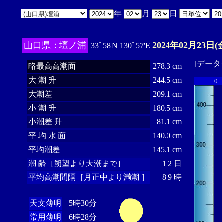
年
月
日
山口県：壇ノ浦
2024年02月23日(
33ﾟ58'N 130ﾟ57'E
[
データ
略最高高潮面
278.3 cm
大 潮 升
244.5 cm
0
大潮差
209.1 cm
小 潮 升
180.5 cm
小潮差 升
81.1 cm
平 均 水 面
140.0 cm
平均潮差
145.1 cm
潮 齢［朔望より大潮まで］
1.2 日
平均高潮間隔［月正中より満潮 ］
8.9 時
天文薄明
5時30分
常用薄明
6時28分