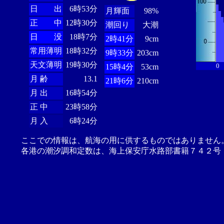
日 出
6時53分
月輝面
98%
正 中
12時30分
潮回り
大潮
日 没
18時7分
2時41分
9cm
常用薄明
18時32分
9時33分
203cm
天文薄明
19時30分
0
15時4分
53cm
月 齢
13.1
21時6分
210cm
月 出
16時54分
正 中
23時58分
月 入
6時24分
ここでの情報は、航海の用に供するものではありません
各港の潮汐調和定数は、海上保安庁水路部書籍７４２号