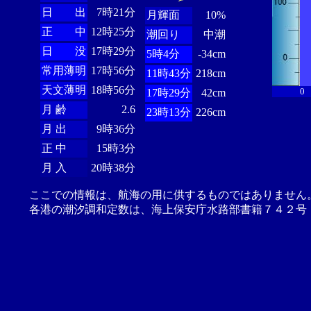
日 出
7時21分
月輝面
10%
正 中
12時25分
潮回り
中潮
日 没
17時29分
5時4分
-34cm
常用薄明
17時56分
11時43分
218cm
天文薄明
18時56分
0
17時29分
42cm
月 齢
2.6
23時13分
226cm
月 出
9時36分
正 中
15時3分
月 入
20時38分
ここでの情報は、航海の用に供するものではありません
各港の潮汐調和定数は、海上保安庁水路部書籍７４２号