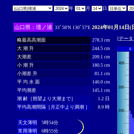
年
月
日
山口県：壇ノ浦
2024年01月14日(
33ﾟ58'N 130ﾟ57'E
[
データ
略最高高潮面
278.3 cm
大 潮 升
244.5 cm
0
大潮差
209.1 cm
小 潮 升
180.5 cm
小潮差 升
81.1 cm
平 均 水 面
140.0 cm
平均潮差
145.1 cm
潮 齢［朔望より大潮まで］
1.2 日
平均高潮間隔［月正中より満潮 ］
8.9 時
天文薄明
5時54分
常用薄明
6時55分