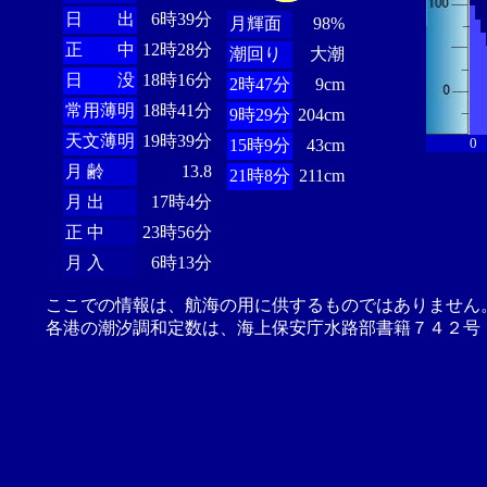
日 出
6時39分
月輝面
98%
正 中
12時28分
潮回り
大潮
日 没
18時16分
2時47分
9cm
常用薄明
18時41分
9時29分
204cm
天文薄明
19時39分
0
15時9分
43cm
月 齢
13.8
21時8分
211cm
月 出
17時4分
正 中
23時56分
月 入
6時13分
ここでの情報は、航海の用に供するものではありません
各港の潮汐調和定数は、海上保安庁水路部書籍７４２号