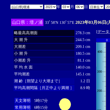
年
月
日
山口県：壇ノ浦
2023年03月06日(
33ﾟ58'N 130ﾟ57'E
[
データ
略最高高潮面
278.3 cm
大 潮 升
244.5 cm
0
大潮差
209.1 cm
小 潮 升
180.5 cm
小潮差 升
81.1 cm
平 均 水 面
140.0 cm
平均潮差
145.1 cm
潮 齢［朔望より大潮まで］
1.2 日
平均高潮間隔［月正中より満潮 ］
8.9 時
天文薄明
5時17分
常用薄明
6時15分