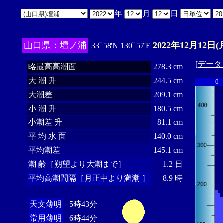
年
月
日
山口県：壇ノ浦
2022年12月12日(
33ﾟ58'N 130ﾟ57'E
[
データ
略最高高潮面
278.3 cm
大 潮 升
244.5 cm
0
大潮差
209.1 cm
小 潮 升
180.5 cm
小潮差 升
81.1 cm
平 均 水 面
140.0 cm
平均潮差
145.1 cm
潮 齢［朔望より大潮まで］
1.2 日
平均高潮間隔［月正中より満潮 ］
8.9 時
天文薄明
5時43分
常用薄明
6時44分