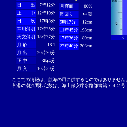
日 出
7時12分
月輝面
86%
正 中
12時10分
潮回り
中潮
日 没
17時8分
5時17分
12cm
常用薄明
17時35分
11時45分
198cm
天文薄明
18時37分
0
17時36分
89cm
月 齢
18.1
22時40分
203cm
月 出
20時30分
正 中
3時4分
月 入
10時29分
ここでの情報は、航海の用に供するものではありません
各港の潮汐調和定数は、海上保安庁水路部書籍７４２号