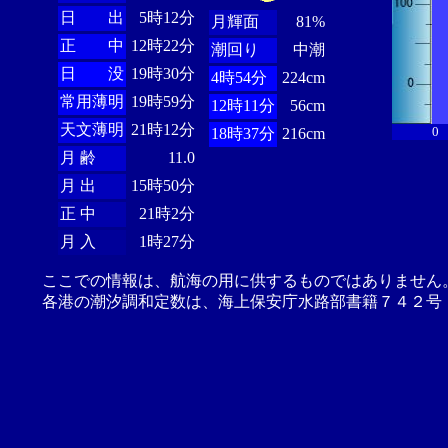
日 出
5時12分
月輝面
81%
正 中
12時22分
潮回り
中潮
日 没
19時30分
4時54分
224cm
常用薄明
19時59分
12時11分
56cm
天文薄明
21時12分
0
18時37分
216cm
月 齢
11.0
月 出
15時50分
正 中
21時2分
月 入
1時27分
ここでの情報は、航海の用に供するものではありません
各港の潮汐調和定数は、海上保安庁水路部書籍７４２号