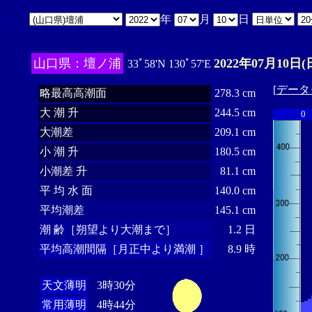
年
月
日
山口県：壇ノ浦
2022年07月10日(
33ﾟ58'N 130ﾟ57'E
[
データ
略最高高潮面
278.3 cm
大 潮 升
244.5 cm
0
大潮差
209.1 cm
小 潮 升
180.5 cm
小潮差 升
81.1 cm
平 均 水 面
140.0 cm
平均潮差
145.1 cm
潮 齢［朔望より大潮まで］
1.2 日
平均高潮間隔［月正中より満潮 ］
8.9 時
天文薄明
3時30分
常用薄明
4時44分