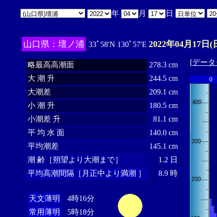
年
月
日
山口県：壇ノ浦
2022年04月17日(
33ﾟ58'N 130ﾟ57'E
[
データ
略最高高潮面
278.3 cm
大 潮 升
244.5 cm
0
大潮差
209.1 cm
小 潮 升
180.5 cm
小潮差 升
81.1 cm
平 均 水 面
140.0 cm
平均潮差
145.1 cm
潮 齢［朔望より大潮まで］
1.2 日
平均高潮間隔［月正中より満潮 ］
8.9 時
天文薄明
4時16分
常用薄明
5時18分