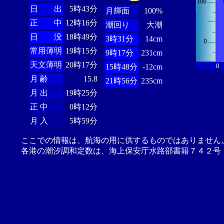
日 出
5時43分
月輝面
100%
正 中
12時16分
潮回り
大潮
日 没
18時49分
3時31分
14cm
常用薄明
19時15分
9時17分
231cm
天文薄明
20時17分
0
15時48分
-12cm
月 齢
15.8
21時56分
235cm
月 出
19時25分
正 中
0時12分
月 入
5時59分
ここでの情報は、航海の用に供するものではありません
各港の潮汐調和定数は、海上保安庁水路部書籍７４２号