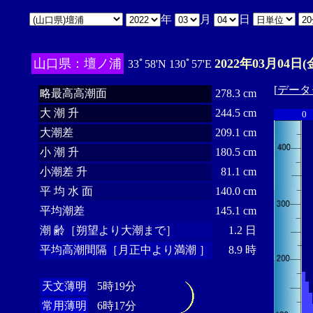
年
月
日
山口県：壇ノ浦
2022年03月04日(
33ﾟ58'N 130ﾟ57'E
[
データ
略最高高潮面
278.3 cm
大 潮 升
244.5 cm
0
大潮差
209.1 cm
小 潮 升
180.5 cm
小潮差 升
81.1 cm
平 均 水 面
140.0 cm
平均潮差
145.1 cm
潮 齢［朔望より大潮まで］
1.2 日
平均高潮間隔［月正中より満潮 ］
8.9 時
天文薄明
5時19分
常用薄明
6時17分