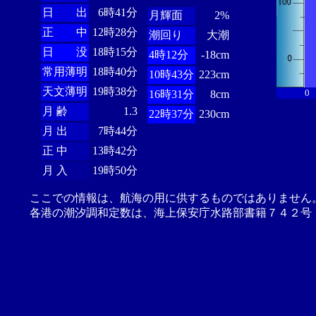
日 出
6時41分
月輝面
2%
正 中
12時28分
潮回り
大潮
日 没
18時15分
4時12分
-18cm
常用薄明
18時40分
10時43分
223cm
天文薄明
19時38分
0
16時31分
8cm
月 齢
1.3
22時37分
230cm
月 出
7時44分
正 中
13時42分
月 入
19時50分
ここでの情報は、航海の用に供するものではありません
各港の潮汐調和定数は、海上保安庁水路部書籍７４２号