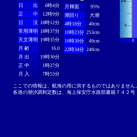
日 出
6時4分
月輝面
95%
正 中
12時9分
潮回り
大潮
日 没
18時12分
4時18分
40cm
常用薄明
18時37分
10時23分
253cm
天文薄明
19時35分
0
16時30分
49cm
月 齢
16.0
22時34分
248cm
月 出
19時36分
正 中
1時27分
月 入
7時53分
ここでの情報は、航海の用に供するものではありません
各港の潮汐調和定数は、海上保安庁水路部書籍７４２号