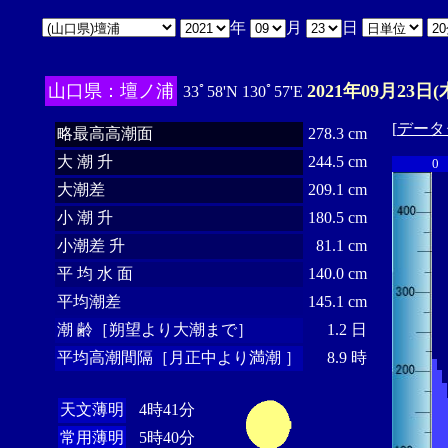
年
月
日
山口県：壇ノ浦
2021年09月23日(
33ﾟ58'N 130ﾟ57'E
[
データ
略最高高潮面
278.3 cm
大 潮 升
244.5 cm
0
大潮差
209.1 cm
小 潮 升
180.5 cm
小潮差 升
81.1 cm
平 均 水 面
140.0 cm
平均潮差
145.1 cm
潮 齢［朔望より大潮まで］
1.2 日
平均高潮間隔［月正中より満潮 ］
8.9 時
天文薄明
4時41分
常用薄明
5時40分