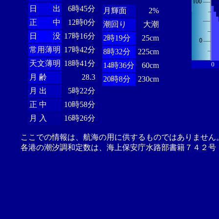
日 出
6時45分
月輝面
2%
正 中
12時0分
潮回り
大潮
日 没
17時16分
2時19分
25cm
常用薄明
17時42分
8時32分
225cm
天文薄明
18時41分
0
14時36分
60cm
月 齢
28.3
20時8分
230cm
月 出
5時22分
正 中
10時58分
月 入
16時26分
ここでの情報は、航海の用に供するものではありません
各港の潮汐調和定数は、海上保安庁水路部書籍７４２号