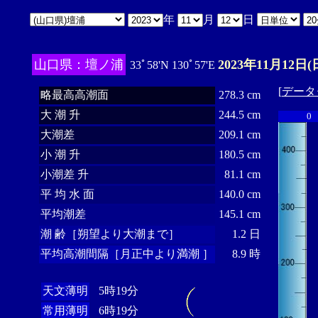
年
月
日
山口県：壇ノ浦
2023年11月12日(
33ﾟ58'N 130ﾟ57'E
[
データ
略最高高潮面
278.3 cm
大 潮 升
244.5 cm
0
大潮差
209.1 cm
小 潮 升
180.5 cm
小潮差 升
81.1 cm
平 均 水 面
140.0 cm
平均潮差
145.1 cm
潮 齢［朔望より大潮まで］
1.2 日
平均高潮間隔［月正中より満潮 ］
8.9 時
天文薄明
5時19分
常用薄明
6時19分