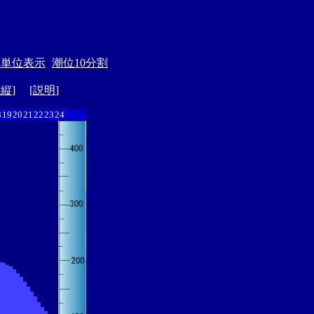
月単位表示
潮位10分割
ド縦
] [
説明
]
8
19
20
21
22
23
24