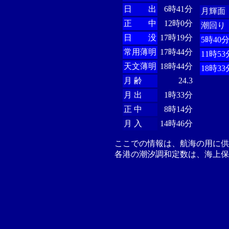
日 出
6時41分
月輝面
正 中
12時0分
潮回り
日 没
17時19分
5時40
常用薄明
17時44分
11時53
天文薄明
18時44分
18時33
月 齢
24.3
月 出
1時33分
正 中
8時14分
月 入
14時46分
ここでの情報は、航海の用に
各港の潮汐調和定数は、海上保