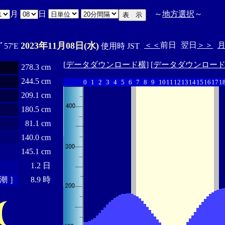
月
日
～
地方選択
～
2023年11月08日(水)
＜＜
前日
翌日
＞＞
0ﾟ57'E
使用時 JST
[
データダウンロード横
] [
データダウンロー
278.3 cm
244.5 cm
0
1
2
3
4
5
6
7
8
9
10
11
12
13
14
15
16
17
1
209.1 cm
180.5 cm
81.1 cm
140.0 cm
145.1 cm
1.2 日
潮 ］
8.9 時