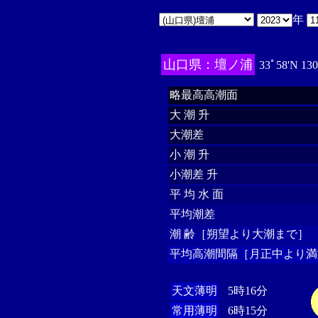
年
山口県：壇ノ浦
33ﾟ58'N 13
略最高高潮面
大 潮 升
大潮差
小 潮 升
小潮差 升
平 均 水 面
平均潮差
潮 齢［朔望より大潮まで］
平均高潮間隔［月正中より満
天文薄明
5時16分
常用薄明
6時15分