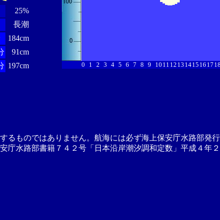
25%
長潮
分
184cm
分
91cm
0
1
2
3
4
5
6
7
8
9
10
11
12
13
14
15
16
17
1
分
197cm
供するものではありません。航海には必ず海上保安庁水路部発行
安庁水路部書籍７４２号「日本沿岸潮汐調和定数」平成４年２