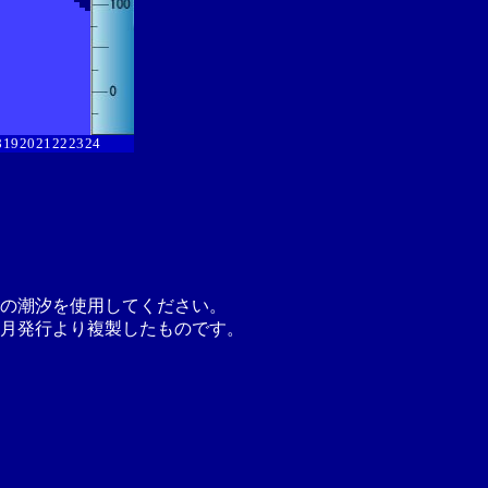
8
19
20
21
22
23
24
の潮汐を使用してください。
月発行より複製したものです。