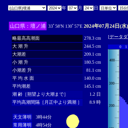
年
月
日
山口県：壇ノ浦
2024年07月24日(水
33ﾟ58'N 130ﾟ57'E
[
データダ
略最高高潮面
278.3 cm
大 潮 升
244.5 cm
0
1
大潮差
209.1 cm
小 潮 升
180.5 cm
小潮差 升
81.1 cm
平 均 水 面
140.0 cm
平均潮差
145.1 cm
潮 齢［朔望より大潮まで］
1.2 日
平均高潮間隔［月正中より満潮 ］
8.9 時
天文薄明
3時44分
常用薄明
4時54分