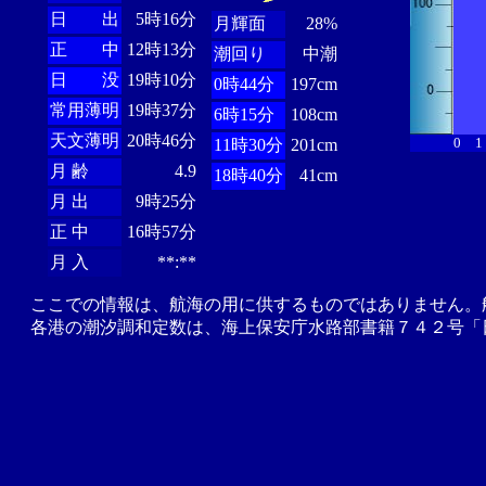
日 出
5時16分
月輝面
28%
正 中
12時13分
潮回り
中潮
日 没
19時10分
0時44分
197cm
常用薄明
19時37分
6時15分
108cm
天文薄明
20時46分
0
1
11時30分
201cm
月 齢
4.9
18時40分
41cm
月 出
9時25分
正 中
16時57分
月 入
**:**
ここでの情報は、航海の用に供するものではありません。
各港の潮汐調和定数は、海上保安庁水路部書籍７４２号「