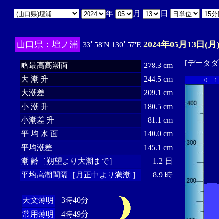
年
月
日
山口県：壇ノ浦
2024年05月13日(月
33ﾟ58'N 130ﾟ57'E
[
データダ
略最高高潮面
278.3 cm
大 潮 升
244.5 cm
0
1
大潮差
209.1 cm
小 潮 升
180.5 cm
小潮差 升
81.1 cm
平 均 水 面
140.0 cm
平均潮差
145.1 cm
潮 齢［朔望より大潮まで］
1.2 日
平均高潮間隔［月正中より満潮 ］
8.9 時
天文薄明
3時40分
常用薄明
4時49分