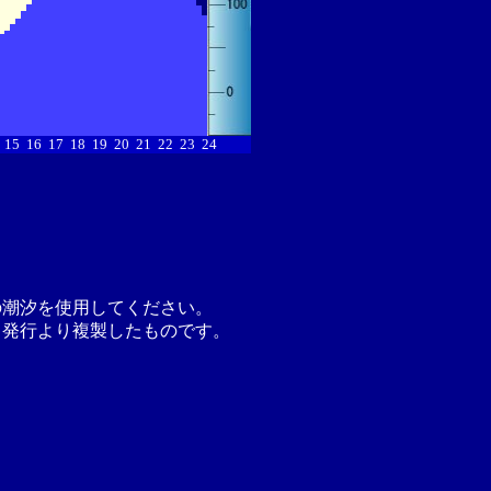
15
16
17
18
19
20
21
22
23
24
の潮汐を使用してください。
月発行より複製したものです。