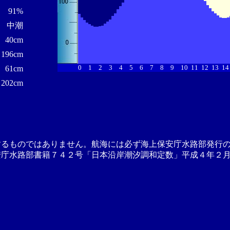
91%
中潮
40cm
196cm
0
1
2
3
4
5
6
7
8
9
10
11
12
13
14
61cm
202cm
するものではありません。航海には必ず海上保安庁水路部発行
安庁水路部書籍７４２号「日本沿岸潮汐調和定数」平成４年２