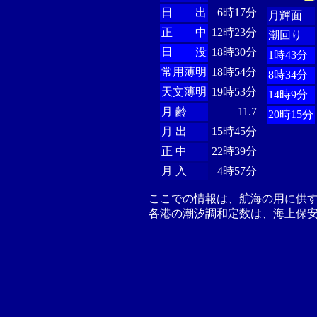
日 出
6時17分
月輝面
正 中
12時23分
潮回り
日 没
18時30分
1時43分
常用薄明
18時54分
8時34分
天文薄明
19時53分
14時9分
月 齢
11.7
20時15分
月 出
15時45分
正 中
22時39分
月 入
4時57分
ここでの情報は、航海の用に供
各港の潮汐調和定数は、海上保