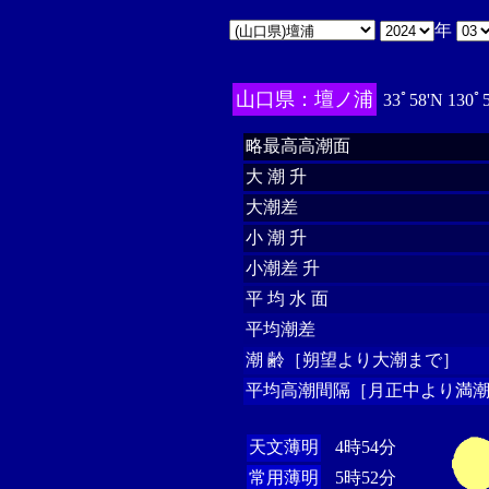
年
山口県：壇ノ浦
33ﾟ58'N 130ﾟ
略最高高潮面
大 潮 升
大潮差
小 潮 升
小潮差 升
平 均 水 面
平均潮差
潮 齢［朔望より大潮まで］
平均高潮間隔［月正中より満潮
天文薄明
4時54分
常用薄明
5時52分