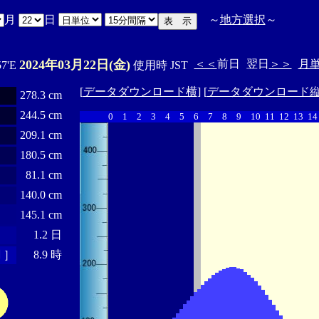
月
日
～
地方選択
～
2024年03月22日(金)
＜＜
前日
翌日
＞＞
月
57'E
使用時 JST
[
データダウンロード横
] [
データダウンロード
278.3 cm
244.5 cm
0
1
2
3
4
5
6
7
8
9
10
11
12
13
14
209.1 cm
180.5 cm
81.1 cm
140.0 cm
145.1 cm
1.2 日
 ］
8.9 時