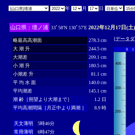
年
月
日
山口県：壇ノ浦
2022年12月17日(土
33ﾟ58'N 130ﾟ57'E
[
データダ
略最高高潮面
278.3 cm
大 潮 升
244.5 cm
0
1
大潮差
209.1 cm
小 潮 升
180.5 cm
小潮差 升
81.1 cm
平 均 水 面
140.0 cm
平均潮差
145.1 cm
潮 齢［朔望より大潮まで］
1.2 日
平均高潮間隔［月正中より満潮 ］
8.9 時
天文薄明
5時46分
常用薄明
6時47分