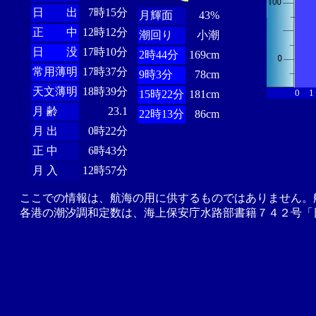
日 出
7時15分
月輝面
43%
正 中
12時12分
潮回り
小潮
日 没
17時10分
2時44分
169cm
常用薄明
17時37分
9時3分
78cm
天文薄明
18時39分
0
1
15時22分
181cm
月 齢
23.1
22時13分
86cm
月 出
0時22分
正 中
6時43分
月 入
12時57分
ここでの情報は、航海の用に供するものではありません。
各港の潮汐調和定数は、海上保安庁水路部書籍７４２号「