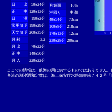
日 出
5時24分
月輝面
10%
正 中
12時13分
潮回り
中潮
日 没
19時2分
4時54分
73cm
常用薄明
19時29分
10時8分
218cm
天文薄明
20時35分
0
1
17時13分
12cm
月 齢
3.2
23時28分
206cm
月 出
7時22分
正 中
14時50分
月 入
22時22分
ここでの情報は、航海の用に供するものではありません。
各港の潮汐調和定数は、海上保安庁水路部書籍７４２号「