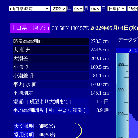
年
月
日
山口県：壇ノ浦
2022年05月04日(水
33ﾟ58'N 130ﾟ57'E
[
データダ
略最高高潮面
278.3 cm
大 潮 升
244.5 cm
0
1
大潮差
209.1 cm
小 潮 升
180.5 cm
小潮差 升
81.1 cm
平 均 水 面
140.0 cm
平均潮差
145.1 cm
潮 齢［朔望より大潮まで］
1.2 日
平均高潮間隔［月正中より満潮 ］
8.9 時
天文薄明
3時52分
常用薄明
4時58分