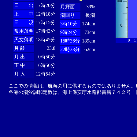
日 出
7時20分
月輝面
39%
正 中
12時18分
潮回り
長潮
日 没
17時15分
3時10分
174cm
常用薄明
17時43分
9時24分
73cm
天文薄明
18時45分
0
1
15時36分
189cm
月 齢
23.8
22時33分
62cm
月 出
0時50分
正 中
6時56分
月 入
12時54分
ここでの情報は、航海の用に供するものではありません。
各港の潮汐調和定数は、海上保安庁水路部書籍７４２号「