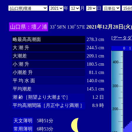
年
月
日
山口県：壇ノ浦
2021年12月28日(火
33ﾟ58'N 130ﾟ57'E
[
データダ
略最高高潮面
278.3 cm
大 潮 升
244.5 cm
0
1
大潮差
209.1 cm
小 潮 升
180.5 cm
小潮差 升
81.1 cm
平 均 水 面
140.0 cm
平均潮差
145.1 cm
潮 齢［朔望より大潮まで］
1.2 日
平均高潮間隔［月正中より満潮 ］
8.9 時
天文薄明
5時51分
常用薄明
6時53分