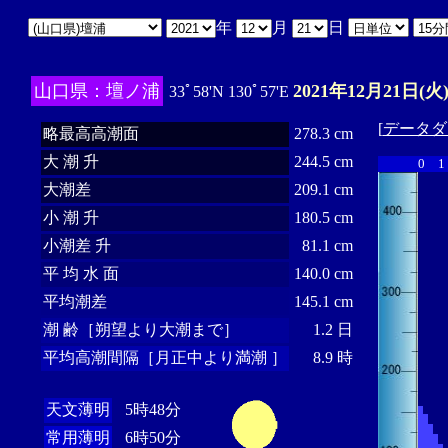
年
月
日
山口県：壇ノ浦
2021年12月21日(火
33ﾟ58'N 130ﾟ57'E
[
データダ
略最高高潮面
278.3 cm
大 潮 升
244.5 cm
0
1
大潮差
209.1 cm
小 潮 升
180.5 cm
小潮差 升
81.1 cm
平 均 水 面
140.0 cm
平均潮差
145.1 cm
潮 齢［朔望より大潮まで］
1.2 日
平均高潮間隔［月正中より満潮 ］
8.9 時
天文薄明
5時48分
常用薄明
6時50分