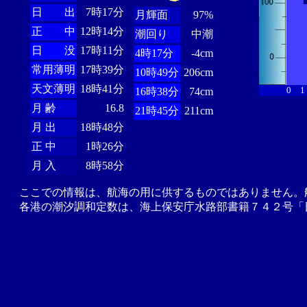
日 出
7時17分
月輝面
97%
正 中
12時14分
潮回り
中潮
日 没
17時11分
4時17分
-4cm
常用薄明
17時39分
10時49分
206cm
天文薄明
18時41分
0
1
16時38分
74cm
月 齢
16.8
21時45分
211cm
月 出
18時48分
正 中
1時26分
月 入
8時58分
ここでの情報は、航海の用に供するものではありません。
各港の潮汐調和定数は、海上保安庁水路部書籍７４２号「