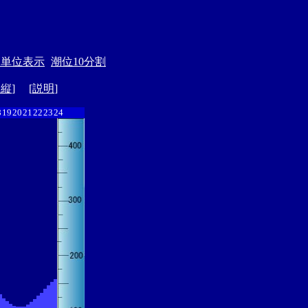
月単位表示
潮位10分割
ド縦
] [
説明
]
8
19
20
21
22
23
24