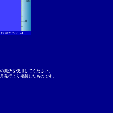
8
19
20
21
22
23
24
の潮汐を使用してください。
月発行より複製したものです。