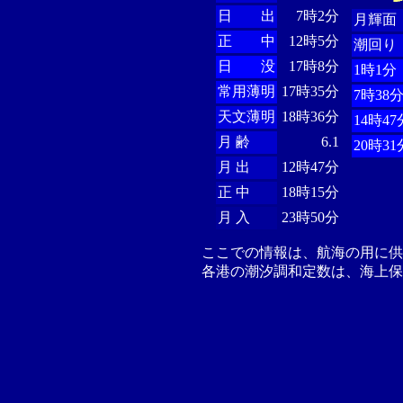
日 出
7時2分
月輝面
正 中
12時5分
潮回り
日 没
17時8分
1時1分
常用薄明
17時35分
7時38
天文薄明
18時36分
14時47
月 齢
6.1
20時31
月 出
12時47分
正 中
18時15分
月 入
23時50分
ここでの情報は、航海の用に
各港の潮汐調和定数は、海上保