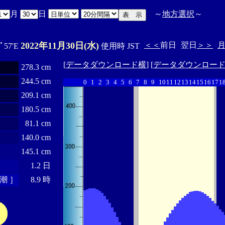
月
日
～
地方選択
～
2022年11月30日(水)
＜＜
前日
翌日
＞＞
0ﾟ57'E
使用時 JST
[
データダウンロード横
] [
データダウンロー
278.3 cm
244.5 cm
0
1
2
3
4
5
6
7
8
9
10
11
12
13
14
15
16
17
1
209.1 cm
180.5 cm
81.1 cm
140.0 cm
145.1 cm
1.2 日
潮 ］
8.9 時