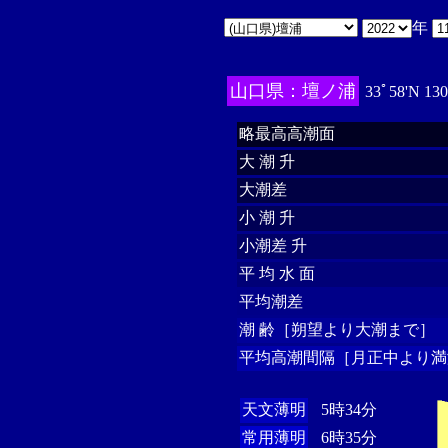
年
山口県：壇ノ浦
33ﾟ58'N 13
略最高高潮面
大 潮 升
大潮差
小 潮 升
小潮差 升
平 均 水 面
平均潮差
潮 齢［朔望より大潮まで］
平均高潮間隔［月正中より満
天文薄明
5時34分
常用薄明
6時35分