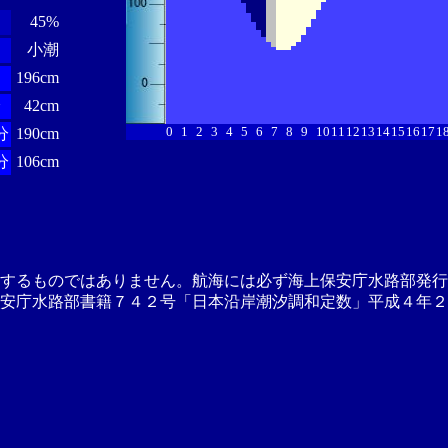
45%
小潮
196cm
分
42cm
0
1
2
3
4
5
6
7
8
9
10
11
12
13
14
15
16
17
1
分
190cm
分
106cm
供するものではありません。航海には必ず海上保安庁水路部発行
安庁水路部書籍７４２号「日本沿岸潮汐調和定数」平成４年２