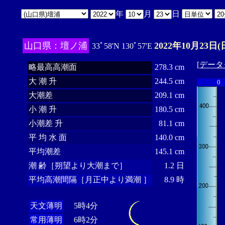
年
月
日
山口県：壇ノ浦
2022年10月23日(
33ﾟ58'N 130ﾟ57'E
[
データ
略最高高潮面
278.3 cm
大 潮 升
244.5 cm
0
大潮差
209.1 cm
小 潮 升
180.5 cm
小潮差 升
81.1 cm
平 均 水 面
140.0 cm
平均潮差
145.1 cm
潮 齢［朔望より大潮まで］
1.2 日
平均高潮間隔［月正中より満潮 ］
8.9 時
天文薄明
5時4分
常用薄明
6時2分