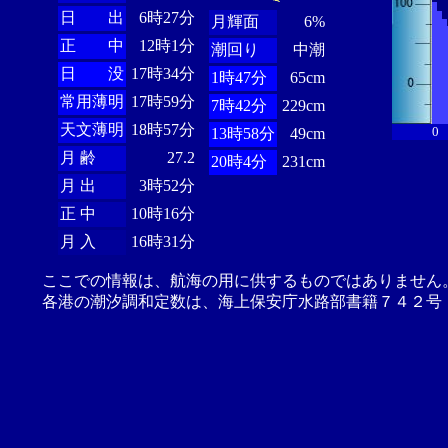
日 出
6時27分
月輝面
6%
正 中
12時1分
潮回り
中潮
日 没
17時34分
1時47分
65cm
常用薄明
17時59分
7時42分
229cm
天文薄明
18時57分
0
13時58分
49cm
月 齢
27.2
20時4分
231cm
月 出
3時52分
正 中
10時16分
月 入
16時31分
ここでの情報は、航海の用に供するものではありません
各港の潮汐調和定数は、海上保安庁水路部書籍７４２号